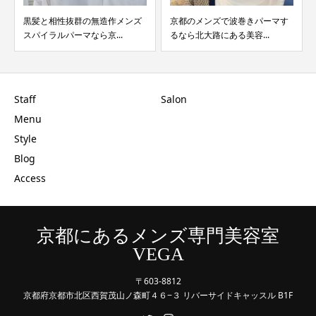
黒髪と相性抜群の無造作メンズ
京都のメンズで波巻きパーマす
コム
スパイラルパーマなら京...
るなら北大路にある美容...
都メン
Staff
Salon
Menu
Style
Blog
Access
京都にあるメンズ専門美容室
VEGA
〒603-8812
京都府京都市北区西賀茂山ノ森町４６−３ リバーサイドキャッスル B1F