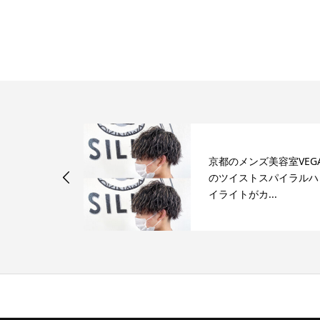
フでパーマと
京都のメンズ美容室VEG
したい方は京
のツイストスパイラルハ
容...
イライトがカ...